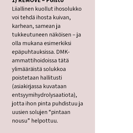
1) REMOVE – Poisto
Liiallinen kuollut ihosolukko
voi tehdä ihosta kuivan,
karhean, samean ja
tukkeutuneen näköisen – ja
olla mukana esimerkiksi
epäpuhtauksissa. DMK-
ammattihoidoissa tätä
ylimääräistä solukkoa
poistetaan hallitusti
(asiakirjassa kuvataan
entsyymihydrolysaatiota),
jotta ihon pinta puhdistuu ja
uusien solujen “pintaan
nousu” helpottuu.