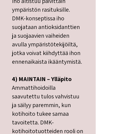
Iho altistuu päivittäin
ympäristön rasituksille.
DMK-konseptissa iho
suojataan antioksidanttien
ja suojaavien vaiheiden
avulla ympäristötekijöiltä,
jotka voivat kiihdyttää ihon
ennenaikaista ikääntymistä.
4) MAINTAIN – Ylläpito
Ammattihoidoilla
saavutettu tulos vahvistuu
ja säilyy paremmin, kun
kotihoito tukee samaa
tavoitetta. DMK-
kotihoitotuotteiden rooli on