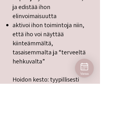
ja edistää ihon
elinvoimaisuutta
aktivoi ihon toimintoja niin,
että iho voi näyttää
kiinteämmältä,
tasaisemmalta ja “terveeltä
hehkuvalta”
Varaa
Hoidon kesto: tyypillisesti
noin 90–120 minuuttia.
Hoitosarja tekee tulokset
pitkäkestoisiksi
DMK-hoidoissa tulokset
kuvataan progressiivisiksi, eli