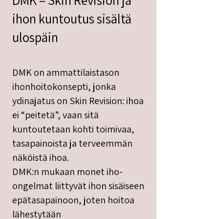
DMK – Skin Revision ja
ihon kuntoutus sisältä
ulospäin
DMK on ammattilaistason
ihonhoitokonsepti, jonka
ydinajatus on Skin Revision: ihoa
ei “peitetä”, vaan sitä
kuntoutetaan kohti toimivaa,
tasapainoista ja terveemmän
näköistä ihoa.
DMK:n mukaan monet iho-
ongelmat liittyvät ihon sisäiseen
epätasapainoon, joten hoitoa
lähestytään