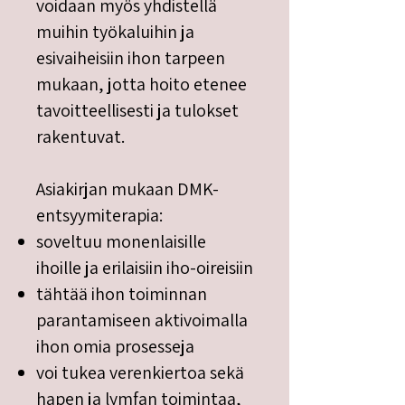
voidaan myös yhdistellä
muihin työkaluihin ja
esivaiheisiin ihon tarpeen
mukaan, jotta hoito etenee
tavoitteellisesti ja tulokset
rakentuvat.
Asiakirjan mukaan DMK-
entsyymiterapia:
soveltuu monenlaisille
ihoille ja erilaisiin iho-oireisiin
tähtää ihon toiminnan
parantamiseen aktivoimalla
ihon omia prosesseja
voi tukea verenkiertoa sekä
hapen ja lymfan toimintaa,