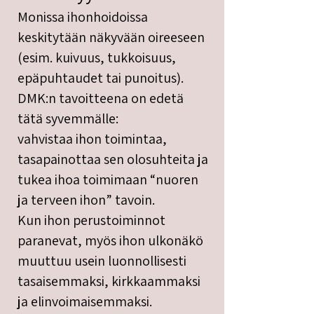
Monissa ihonhoidoissa
keskitytään näkyvään oireeseen
(esim. kuivuus, tukkoisuus,
epäpuhtaudet tai punoitus).
DMK:n tavoitteena on edetä
tätä syvemmälle:
vahvistaa ihon toimintaa,
tasapainottaa sen olosuhteita ja
tukea ihoa toimimaan “nuoren
ja terveen ihon” tavoin.
Kun ihon perustoiminnot
paranevat, myös ihon ulkonäkö
muuttuu usein luonnollisesti
tasaisemmaksi, kirkkaammaksi
ja elinvoimaisemmaksi.