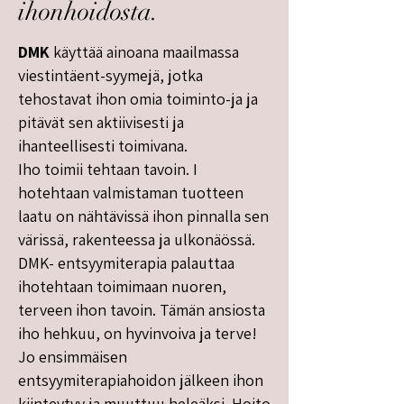
ihonhoidosta.
DMK
käyttää ainoana maailmassa
viestintäent-syymejä, jotka
tehostavat ihon omia toiminto-ja ja
pitävät sen aktiivisesti ja
ihanteellisesti toimivana.
Iho toimii tehtaan tavoin. I
hotehtaan valmistaman tuotteen
laatu on nähtävissä ihon pinnalla sen
värissä, rakenteessa ja ulkonäössä.
DMK- entsyymiterapia palauttaa
ihotehtaan toimimaan nuoren,
terveen ihon tavoin. Tämän ansiosta
iho hehkuu, on hyvinvoiva ja terve!
Jo ensimmäisen
entsyymiterapiahoidon jälkeen ihon
kiinteytyy ja muuttuu heleäksi. Hoito