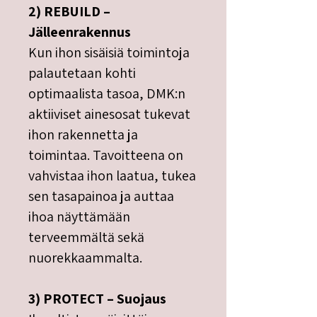
2) REBUILD –
Jälleenrakennus
Kun ihon sisäisiä toimintoja
palautetaan kohti
optimaalista tasoa, DMK:n
aktiiviset ainesosat tukevat
ihon rakennetta ja
toimintaa. Tavoitteena on
vahvistaa ihon laatua, tukea
sen tasapainoa ja auttaa
ihoa näyttämään
terveemmältä sekä
nuorekkaammalta.
3) PROTECT – Suojaus