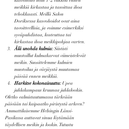
kasvohoito noin 1–2 viikkoa ennen 
meikkiä kirkastaa ja tasoittaa ihoa 
tehokkaasti. Meillä Salon 
Doriksessa kasvohoidot ovat aina 
tavoitteellisia, ja voimme esimerkiksi 
syväpuhdistaa, kosteuttaa tai 
kirkastaa ihoa meikkipohjaa varten.
Älä unohda kulmia:
 Siististi 
muotoillut kulmakarvat viimeistelevät 
meikin. Suosittelemme kulmien 
muotoilua ja värjäystä muutamaa 
päivää ennen meikkiä.
Harkitse kokonaisuutta:
 Upea 
juhlakampaus kruunaa juhlalookin.
Oletko valmistautumassa tärkeään 
päivään tai kaipaatko piristystä arkeen? 
Ammattilaisemme Helsingin Länsi-
Pasilassa auttavat sinua löytämään 
täydellisen meikin ja lookin. Tutustu 