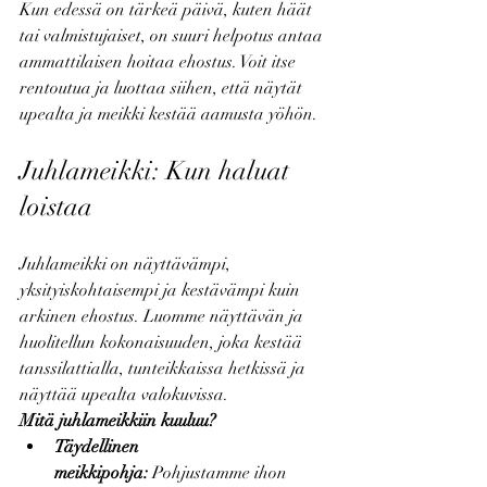
Kun edessä on tärkeä päivä, kuten häät 
tai valmistujaiset, on suuri helpotus antaa 
ammattilaisen hoitaa ehostus. Voit itse 
rentoutua ja luottaa siihen, että näytät 
upealta ja meikki kestää aamusta yöhön.
Juhlameikki: Kun haluat 
loistaa
Juhlameikki on näyttävämpi, 
yksityiskohtaisempi ja kestävämpi kuin 
arkinen ehostus. Luomme näyttävän ja 
huolitellun kokonaisuuden, joka kestää 
tanssilattialla, tunteikkaissa hetkissä ja 
näyttää upealta valokuvissa.
Mitä juhlameikkiin kuuluu?
Täydellinen 
meikkipohja:
 Pohjustamme ihon 