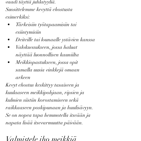
vaadi täyttä juhlatyyliä.
Suosittelemme kevyttä ehostusta 
esimerkiksi:
Tärkeisiin työtapaamisiin tai 
esiintymisiin
Deiteille tai lounaalle ystävien kanssa
Valokuvaukseen, jossa haluat 
näyttää luonnollisen kauniilta
Meikkiopastukseen, jossa opit 
samalla uusia vinkkejä omaan 
arkeen
Kevyt ehostus keskittyy tasaiseen ja 
kuulaaseen meikkipohjaan, ripsien ja 
kulmien siistiin korostamiseen sekä 
raikkaaseen poskipunaan ja huulisävyyn. 
Se on nopea tapa hemmotella itseään ja 
napata lisää itsevarmuutta päivään.
Valmistele iho meikkiä 