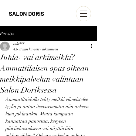
SALON DORIS
Päivitys
tuki458
4.6.
3 min käytetty lukemiseen
Juhla- vai arkimeikki?
Ammattilaisen opas oikean
meikkipalvelun valintaan
Salon Doriksessa
Ammattitaidolla tehty meikki viimeistelee 
tyylin ja antaa itsevarmuutta niin arkeen 
kuin juhlaankin. Mutta kumpaan 
kannattaa panostaa, kevyeen 
päiväehostukseen vai näyttävään 
juhlameikkiin? Oikean palvelun valinta 