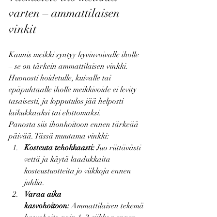
varten – ammattilaisen 
vinkit
Kaunis meikki syntyy hyvinvoivalle iholle 
– se on tärkein ammattilaisen vinkki. 
Huonosti hoidetulle, kuivalle tai 
epäpuhtaalle iholle meikkivoide ei levity 
tasaisesti, ja lopputulos jää helposti 
laikukkaaksi tai elottomaksi.
Panosta siis ihonhoitoon ennen tärkeää 
päivää. Tässä muutama vinkki:
Kosteuta tehokkaasti:
 Juo riittävästi 
vettä ja käytä laadukkaita 
kosteustuotteita jo viikkoja ennen 
juhlia.
Varaa aika 
kasvohoitoon:
 Ammattilaisen tekemä 