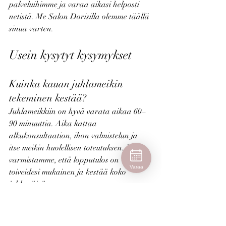
palveluihimme ja varaa aikasi helposti 
netistä. Me Salon Dorisilla olemme täällä 
sinua varten.
Usein kysytyt kysymykset
Kuinka kauan juhlameikin 
tekeminen kestää?
Juhlameikkiin on hyvä varata aikaa 60–
90 minuuttia. Aika kattaa 
alkukonsultaation, ihon valmistelun ja 
itse meikin huolellisen toteutuksen. Näin 
varmistamme, että lopputulos on 
Varaa
toiveidesi mukainen ja kestää koko 
juhlapäivän.
Mitä minun tulee huomioida 
ennen meikkiin tuloa?