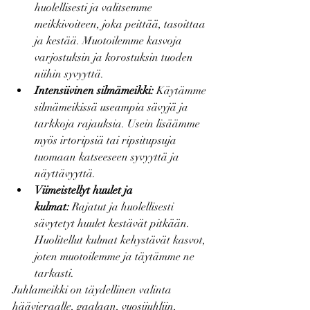
huolellisesti ja valitsemme 
meikkivoiteen, joka peittää, tasoittaa 
ja kestää. Muotoilemme kasvoja 
varjostuksin ja korostuksin tuoden 
niihin syvyyttä.
Intensiivinen silmämeikki:
 Käytämme 
silmämeikissä useampia sävyjä ja 
tarkkoja rajauksia. Usein lisäämme 
myös irtoripsiä tai ripsitupsuja 
tuomaan katseeseen syvyyttä ja 
näyttävyyttä.
Viimeistellyt huulet ja 
kulmat:
 Rajatut ja huolellisesti 
sävytetyt huulet kestävät pitkään. 
Huolitellut kulmat kehystävät kasvot, 
joten muotoilemme ja täytämme ne 
tarkasti.
Juhlameikki on täydellinen valinta 
häävieraalle, gaalaan, vuosijuhliin, 