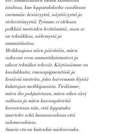
itse, ammattilaisen tuoliin kannattaa 
istahtaa, kun lopputulokselta vaaditaan 
enemmän: kestävyyttä, näyttävyyttä ja 
virheettömyyttä. Työmme ei olekaan 
pelkkää tuotteiden levittämistä, vaan se 
on tekniikkaa, näkemystä ja 
ammattitaitoa.
Meikkaajana näen päivittäin, miten 
valtavan eron ammattilaistuotteet ja 
oikeat tekniikat tekevät. Käytössämme on 
laadukkaita, runsaspigmenttisiä ja 
kestäviä tuotteita, joita harvemmin löytää 
kuluttajan meikkipussista. Tiedämme, 
miten iho pohjustetaan, miten oikea sävy 
valitaan ja miten kasvonpiirteitä 
korostetaan niin, että lopputulos 
imartelee sekä luonnonvalossa että 
salamavaloissa.
Suurin etu on kuitenkin mielenrauha. 