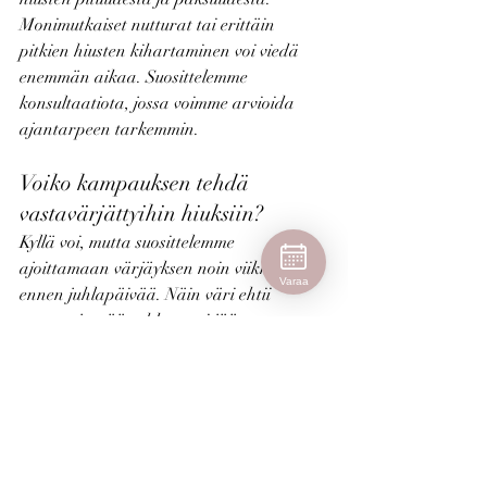
Monimutkaiset nutturat tai erittäin 
pitkien hiusten kihartaminen voi viedä 
enemmän aikaa. Suosittelemme 
konsultaatiota, jossa voimme arvioida 
ajantarpeen tarkemmin.
Voiko kampauksen tehdä 
vastavärjättyihin hiuksiin?
Kyllä voi, mutta suosittelemme 
ajoittamaan värjäyksen noin viikkoa 
Varaa
ennen juhlapäivää. Näin väri ehtii 
asettua ja päänahkaan ei jää 
väritahroja, jotka voisivat näkyä 
jakauksen tai nutturan pohjasta. Lisäksi 
tuore väri kiiltää kampauksessa kauniisti.
Mitä jos hiukseni ovat ohuet tai 
lyhyet?