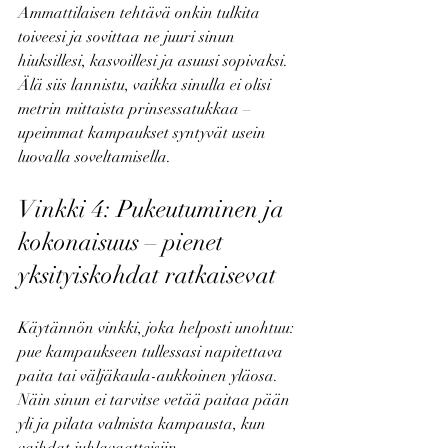
Ammattilaisen tehtävä onkin tulkita 
toiveesi ja sovittaa ne juuri sinun 
hiuksillesi, kasvoillesi ja asuusi sopivaksi. 
Älä siis lannistu, vaikka sinulla ei olisi 
metrin mittaista prinsessatukkaa – 
upeimmat kampaukset syntyvät usein 
luovalla soveltamisella.
Vinkki 4: Pukeutuminen ja 
kokonaisuus – pienet 
yksityiskohdat ratkaisevat
Käytännön vinkki, joka helposti unohtuu: 
pue kampaukseen tullessasi napitettava 
paita tai väljäkaula-aukkoinen yläosa. 
Näin sinun ei tarvitse vetää paitaa pään 
yli ja pilata valmista kampausta, kun 