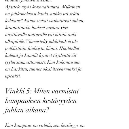
vaihdat juhlavaatteisiin.
Ajattele myös kokonaisuutta. Millainen 
on juhlamekkosi kaula-aukko tai selän 
leikkaus? Nämä seikat vaikuttavat siihen, 
kannattaako hiukset nostaa ylös 
näyttävälle nutturalle vai jättää auki 
olkapäille. Viimeistelty juhlalook ei ole 
pelkästään hiuksista kiinni. Huolitellut 
kulmat ja kauniit kynnet täydentävät 
tyylin saumattomasti. Kun kokonaisuus 
on harkittu, tunnet olosi itsevarmaksi ja 
upeaksi.
Vinkki 5: Miten varmistat 
kampauksen kestävyyden 
juhlan aikana?
Kun kampaus on valmis, sen kestävyys on 