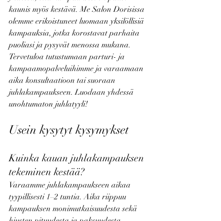
kaunis myös kestävä. Me Salon Dorisissa 
olemme erikoistuneet luomaan yksilöllisiä 
kampauksia, jotka korostavat parhaita 
puoliasi ja pysyvät menossa mukana.
Tervetuloa tutustumaan parturi- ja 
kampaamopalveluihimme ja varaamaan 
aika konsultaatioon tai suoraan 
juhlakampaukseen. Luodaan yhdessä 
unohtumaton juhlatyyli!
Usein kysytyt kysymykset
Kuinka kauan juhlakampauksen 
tekeminen kestää?
Varaamme juhlakampaukseen aikaa 
tyypillisesti 1–2 tuntia. Aika riippuu 
kampauksen monimutkaisuudesta sekä 
hiusten pituudesta ja paksuudesta. 