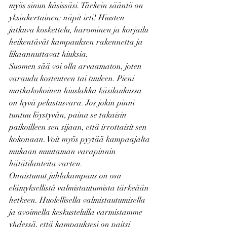
myös sinun käsissäsi. Tärkein sääntö on 
yksinkertainen: näpit irti! Hiusten 
jatkuva koskettelu, harominen ja korjailu 
heikentävät kampauksen rakennetta ja 
likaannuttavat hiuksia.
Suomen sää voi olla arvaamaton, joten 
varaudu kosteuteen tai tuuleen. Pieni 
matkakokoinen hiuslakka käsilaukussa 
on hyvä pelastusvara. Jos jokin pinni 
tuntuu löystyvän, paina se takaisin 
paikoilleen sen sijaan, että irrottaisit sen 
kokonaan. Voit myös pyytää kampaajalta 
mukaan muutaman varapinnin 
hätätilanteita varten.
Onnistunut juhlakampaus on osa 
elämyksellistä valmistautumista tärkeään 
hetkeen. Huolellisella valmistautumisella 
ja avoimella keskustelulla varmistamme 
yhdessä, että kampauksesi on paitsi 