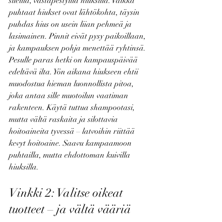
sileillä, vastapestyillä hiuksilla. Vaikka 
puhtaat hiukset ovat lähtökohta, täysin 
puhdas hius on usein liian pehmeä ja 
lasimainen. Pinnit eivät pysy paikoillaan, 
ja kampauksen pohja menettää ryhtinsä.
Pesulle paras hetki on kampauspäivää 
edeltävä ilta. Yön aikana hiukseen ehtii 
muodostua hieman luonnollista pitoa, 
joka antaa sille muotoilun vaatiman 
rakenteen. Käytä tuttua shampootasi, 
mutta vältä raskaita ja silottavia 
hoitoaineita tyvessä – latvoihin riittää 
kevyt hoitoaine. Saavu kampaamoon 
puhtailla, mutta ehdottoman kuivilla 
hiuksilla.
Vinkki 2: Valitse oikeat 
tuotteet – ja vältä vääriä