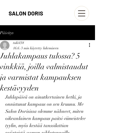
SALON DORIS
Päivitys
tuki458
16.6.
3 min käytetty lukemiseen
Juhlakampaus tulossa? 5
vinkkiä, joilla valmistaudut
ja varmistat kampauksen
kestävyyden
Juhlapäivä on ainutkertainen hetki, ja 
onnistunut kampaus on sen kruunu. Me 
Salon Dorisissa olemme nähneet, miten 
oikeanlainen kampaus paitsi viimeistelee 
tyylin, myös kestää tanssilattian 
pyörteistä aamun pikkutunneille. 