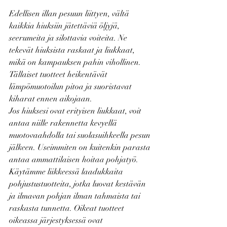
Edellisen illan pesuun liittyen, vältä 
kaikkia hiuksiin jätettäviä öljyjä, 
seerumeita ja silottavia voiteita. Ne 
tekevät hiuksista raskaat ja liukkaat, 
mikä on kampauksen pahin vihollinen. 
Tällaiset tuotteet heikentävät 
lämpömuotoilun pitoa ja suoristavat 
kiharat ennen aikojaan.
Jos hiuksesi ovat erityisen liukkaat, voit 
antaa niille rakennetta kevyellä 
muotovaahdolla tai suolasuihkeella pesun 
jälkeen. Useimmiten on kuitenkin parasta 
antaa ammattilaisen hoitaa pohjatyö. 
Käytämme liikkeessä laadukkaita 
pohjustustuotteita, jotka luovat kestävän 
ja ilmavan pohjan ilman tahmaista tai 
raskasta tunnetta. Oikeat tuotteet 
oikeassa järjestyksessä ovat 