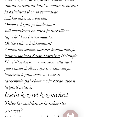
auttaa rusketusta haalistumaan tasaisesti 
ja valmistaa ihon jo seuraavaa 
suihkurusketusta
 varten.
Oikein tehtynä ja hoidettuna 
suihkurusketus on upea ja turvallinen 
tapa hehkua itsevarmuutta.
Oletko valmis hehkumaan? 
Ammattilaisemme 
parturi-kampaamo ja 
kauneushoitola Salon Dorisissa
 Helsingin 
Länsi-Pasilassa varmistavat, että saat 
juuri sinun ihollesi sopivan, kauniin ja 
kestävän lopputuloksen. Tutustu 
tarkemmin palveluumme ja varaa aikasi 
helposti netistä!
Usein kysytyt kysymykset
Tuleeko suihkurusketuksesta 
oranssi?