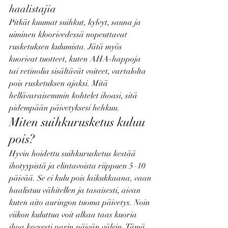
haalistajia
Pitkät kuumat suihkut, kylvyt, sauna ja 
uiminen kloorivedessä nopeuttavat 
rusketuksen kulumista. Jätä myös 
kuorivat tuotteet, kuten AHA-happoja 
tai retinolia sisältävät voiteet, vartalolta 
pois rusketuksen ajaksi. Mitä 
hellävaraisemmin kohtelet ihoasi, sitä 
pidempään päivetyksesi hehkuu.
Miten suihkurusketus kuluu 
pois?
Hyvin hoidettu suihkurusketus kestää 
ihotyypistä ja elintavoista riippuen 5–10 
päivää. Se ei kulu pois laikukkaana, vaan 
haalistuu vähitellen ja tasaisesti, aivan 
kuten aito auringon tuoma päivetys. Noin 
viikon kuluttua voit alkaa taas kuoria 
ihoa kevyesti parin päivän välein. Tämä 