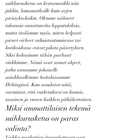
suihkurusketus on kestosuosikki niin 
juhliin, lomamatkoille kuin arjen 
piristykseksikin. Olemme nähneet 
tuhansia onnistuneita lopputuloksia, 
mutta tiedämme myös, miten helposti 
pienet virheet valmistautumisessa tai 
kotihoidossa voivat pilata päivetyksen.
Siksi kokosimme tähän parhaat 
vinkkimme. Nämä ovat samat ohjeet, 
jotka annamme jokaiselle 
asiakkaallemme hoitolassamme 
Helsingissä. Kun noudatat niitä, 
varmistat, että rusketuksesi on kaunis, 
tasainen ja ennen kaikkea pitkäkestoinen.
Miksi ammattilaisen tekemä 
suihkurusketus on paras 
valinta?
Vaikka markettien itseruskettavat ovat 