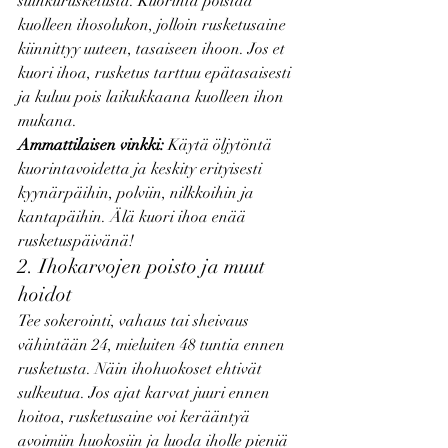
suihkurusketusta. Kuorinta poistaa 
kuolleen ihosolukon, jolloin rusketusaine 
kiinnittyy uuteen, tasaiseen ihoon. Jos et 
kuori ihoa, rusketus tarttuu epätasaisesti 
ja kuluu pois laikukkaana kuolleen ihon 
mukana.
Ammattilaisen vinkki:
 Käytä öljytöntä 
kuorintavoidetta ja keskity erityisesti 
kyynärpäihin, polviin, nilkkoihin ja 
kantapäihin. Älä kuori ihoa enää 
rusketuspäivänä!
2. Ihokarvojen poisto ja muut 
hoidot
Tee sokerointi, vahaus tai sheivaus 
vähintään 24, mieluiten 48 tuntia ennen 
rusketusta. Näin ihohuokoset ehtivät 
sulkeutua. Jos ajat karvat juuri ennen 
hoitoa, rusketusaine voi kerääntyä 
avoimiin huokosiin ja luoda iholle pieniä 