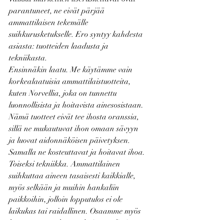
parantuneet, ne eivät pärjää 
ammattilaisen tekemälle 
suihkurusketukselle. Ero syntyy kahdesta 
asiasta: tuotteiden laadusta ja 
tekniikasta.
Ensinnäkin laatu. Me käytämme vain 
korkealaatuisia ammattilaistuotteita, 
kuten Norvellia, joka on tunnettu 
luonnollisista ja hoitavista ainesosistaan. 
Nämä tuotteet eivät tee ihosta oranssia, 
sillä ne mukautuvat ihon omaan sävyyn 
ja luovat aidonnäköisen päivetyksen. 
Samalla ne kosteuttavat ja hoitavat ihoa.
Toiseksi tekniikka. Ammattilainen 
suihkuttaa aineen tasaisesti kaikkialle, 
myös selkään ja muihin hankaliin 
paikkoihin, jolloin lopputulos ei ole 
laikukas tai raidallinen. Osaamme myös 