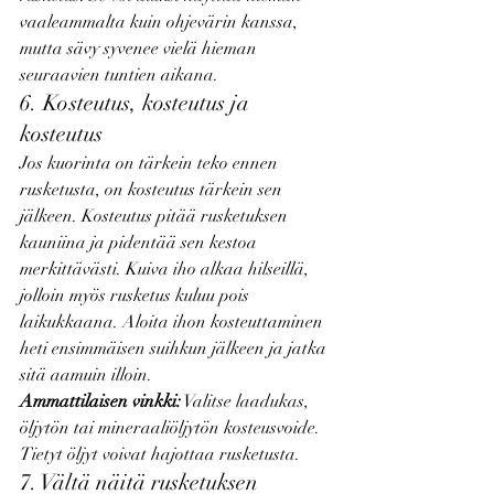
vaaleammalta kuin ohjevärin kanssa, 
mutta sävy syvenee vielä hieman 
seuraavien tuntien aikana.
6. Kosteutus, kosteutus ja 
kosteutus
Jos kuorinta on tärkein teko ennen 
rusketusta, on kosteutus tärkein sen 
jälkeen. Kosteutus pitää rusketuksen 
kauniina ja pidentää sen kestoa 
merkittävästi. Kuiva iho alkaa hilseillä, 
jolloin myös rusketus kuluu pois 
laikukkaana. Aloita ihon kosteuttaminen 
heti ensimmäisen suihkun jälkeen ja jatka 
sitä aamuin illoin.
Ammattilaisen vinkki:
 Valitse laadukas, 
öljytön tai mineraaliöljytön kosteusvoide. 
Tietyt öljyt voivat hajottaa rusketusta.
7. Vältä näitä rusketuksen 