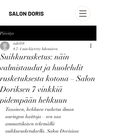
SALON DORIS
Päivitys
tuki458
8.7.
4 min käytetty lukemiseen
Suihkurusketus: näin
valmistaudut ja huolehdit
rusketuksesta kotona – Salon
Doriksen 7 vinkkiä
pidempään hehkuun
Tasainen, hehkuva rusketus ilman 
auringon haittoja – sen saa 
ammattilaisen tekemällä 
suihkurusketuksella. Salon Dorisissa 