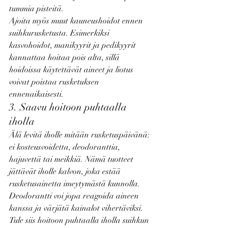
tummia pisteitä.
Ajoita myös muut kauneushoidot ennen 
suihkurusketusta. Esimerkiksi 
kasvohoidot, manikyyrit ja pedikyyrit 
kannattaa hoitaa pois alta, sillä 
hoidoissa käytettävät aineet ja liotus 
voivat poistaa rusketuksen 
ennenaikaisesti.
3. Saavu hoitoon puhtaalla 
iholla
Älä levitä iholle mitään rusketuspäivänä: 
ei kosteusvoidetta, deodoranttia, 
hajuvettä tai meikkiä. Nämä tuotteet 
jättävät iholle kalvon, joka estää 
rusketusainetta imeytymästä kunnolla. 
Deodorantti voi jopa reagoida aineen 
kanssa ja värjätä kainalot vihertäviksi. 
Tule siis hoitoon puhtaalla iholla suihkun 