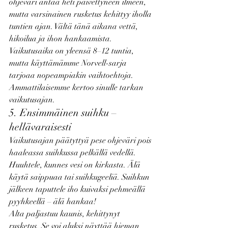
ohjeväri antaa heti päivettyneen ilmeen, 
mutta varsinainen rusketus kehittyy iholla 
tuntien ajan. Vältä tänä aikana vettä, 
hikoilua ja ihon hankaamista. 
Vaikutusaika on yleensä 8–12 tuntia, 
mutta käyttämämme Norvell-sarja 
tarjoaa nopeampiakin vaihtoehtoja. 
Ammattilaisemme kertoo sinulle tarkan 
vaikutusajan.
5. Ensimmäinen suihku – 
hellävaraisesti
Vaikutusajan päätyttyä pese ohjeväri pois 
haaleassa suihkussa pelkällä vedellä. 
Huuhtele, kunnes vesi on kirkasta. Älä 
käytä saippuaa tai suihkugeeliä. Suihkun 
jälkeen taputtele iho kuivaksi pehmeällä 
pyyhkeellä – älä hankaa!
Alta paljastuu kaunis, kehittynyt 
rusketus. Se voi aluksi näyttää hieman 