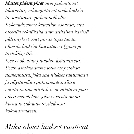
hiustenpidennykset
 vain pahentavat 
tilannetta, vahingoittavat omia hiuksia 
tai näyttävät epäluonnollisilta. 
Kokemuksemme kuitenkin osoittaa, että 
oikealla tekniikalla ammattilaisen käsissä 
pidennykset ovat paras tapa tuoda 
ohuisiin hiuksiin kaivattua volyymia ja 
täyteläisyyttä.
Kyse ei ole aina pituuden lisäämisestä. 
Usein asiakkaamme toivovat pelkkää 
tuuhennusta, joka saa hiukset tuntumaan 
ja näyttämään paksummilta. Tässä 
mitataan ammattitaito: on valittava juuri 
oikea menetelmä, joka ei rasita omaa 
hiusta ja sulautuu täydellisesti 
kokonaisuuteen.
Miksi ohuet hiukset vaativat 