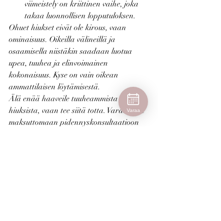
viimeistely on kriittinen vaihe, joka 
takaa luonnollisen lopputuloksen.
Ohuet hiukset eivät ole kirous, vaan 
ominaisuus. Oikeilla välineillä ja 
osaamisella niistäkin saadaan luotua 
upea, tuuhea ja elinvoimainen 
kokonaisuus. Kyse on vain oikean 
ammattilaisen löytämisestä.
Älä enää haaveile tuuheammista 
hiuksista, vaan tee siitä totta. Varaa aika 
Varaa
maksuttomaan pidennyskonsultaatioon 
parturi- ja kampaamopalveluihimme 
Helsingissä, niin suunnitellaan yhdessä 
sinulle täydelliset hiustenpidennykset. 
Asiantuntijamme Länsi-Pasilassa 
odottavat sinua.
Usein kysytyt kysymykset