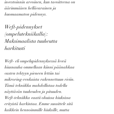
investoinnin arvoinen, kun tavoitteena on 
äärimmäisen hellävarainen ja 
huomaamaton pidennys.
Weft-pidennykset 
(ompelutekniikalla): 
Maksimaalista tuuheutta 
harkitusti
Weft- eli ompelupidennyksessä leveä 
hiusnauha ommellaan kiinni päänahkaa 
vasten tehtyyn pieneen lettiin tai 
mikroring-renkaista rakennettuun riviin. 
Tämä tekniikka mahdollistaa todella 
näyttävän tuuheuden ja pituuden.
Weft-tekniikka vaatii ohuissa hiuksissa 
erityistä harkintaa. Emme suosittele sitä 
kaikkein hennoimmille hiuksille, mutta 