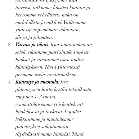
konsultaatiosta. Käymme läpi 
toiveesi, tutkimme hiustesi kunnon ja 
kerromme rehellisesti, mikä on 
mahdollista ja mikä ei. Valitsemme 
yhdessä sopivimman tekniikan, 
sävyn ja pituuden.
Varaus ja tilaus:
 Kun suunnitelma on 
selvä, tilaamme juuri sinulle sopivat 
hiukset ja varaamme ajan niiden 
kiinnitykseen. Tässä yhteydessä 
perimme usein varausmaksun.
Kiinnitys ja muotoilu:
 Itse 
pidennysten laitto kestää tekniikasta 
riippuen 1–3 tuntia. 
Ammattilaisemme työskentelevät 
huolellisesti ja tarkasti. Lopuksi 
leikkaamme ja muotoilemme 
pidennykset sulautumaan 
täydellisesti omiin hiuksiisi. Tämä 