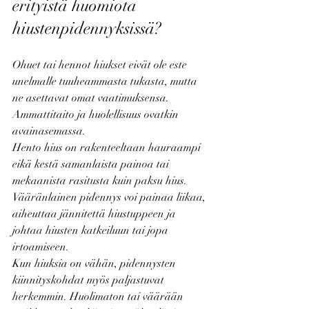
erityistä huomiota 
hiustenpidennyksissä?
Ohuet tai hennot hiukset eivät ole este 
unelmalle tuuheammasta tukasta, mutta 
ne asettavat omat vaatimuksensa. 
Ammattitaito ja huolellisuus ovatkin 
avainasemassa.
Hento hius on rakenteeltaan hauraampi 
eikä kestä samanlaista painoa tai 
mekaanista rasitusta kuin paksu hius. 
Vääränlainen pidennys voi painaa liikaa, 
aiheuttaa jännitettä hiustuppeen ja 
johtaa hiusten katkeiluun tai jopa 
irtoamiseen.
Kun hiuksia on vähän, pidennysten 
kiinnityskohdat myös paljastuvat 
herkemmin. Huolimaton tai väärään 