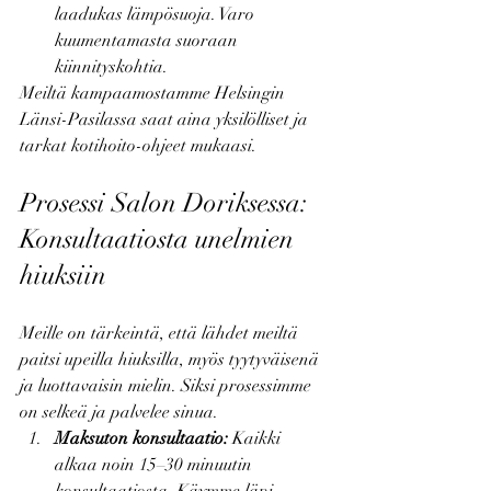
laadukas lämpösuoja. Varo 
kuumentamasta suoraan 
kiinnityskohtia.
Meiltä kampaamostamme Helsingin 
Länsi-Pasilassa saat aina yksilölliset ja 
tarkat kotihoito-ohjeet mukaasi.
Prosessi Salon Doriksessa: 
Konsultaatiosta unelmien 
hiuksiin
Meille on tärkeintä, että lähdet meiltä 
paitsi upeilla hiuksilla, myös tyytyväisenä 
ja luottavaisin mielin. Siksi prosessimme 
on selkeä ja palvelee sinua.
Maksuton konsultaatio:
 Kaikki 
alkaa noin 15–30 minuutin 