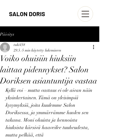
SALON DORIS
Päivitys
tuki458
29.5.
5 min käytetty lukemiseen
Voiko ohuisiin hiuksiin
laittaa pidennykset? Salon
Doriksen asiantuntija vastaa
Kyllä voi – mutta vastaus ei ole aivan näin 
yksinkertainen. Tämä on yleisimpiä 
kysymyksiä, joita kuulemme Salon 
Doriksessa, ja ymmärrämme huolen sen 
takana. Moni ohuista ja hennoista 
hiuksista kärsivä haaveilee tuuheudesta, 
mutta pelkää, että 