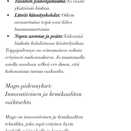
Tasainen painonjakauma:
 Ei rasita 
yksittäisiä hiuksia.
Litteät kiinnityskohdat:
 Oikein 
asennettuina teipit ovat lähes 
huomaamattomia.
Nopea asennus ja poisto:
 Vähentää 
hiuksiin kohdistuvaa käsittelyaikaa.
Teippipidennys on erinomainen valinta 
erityisesti tuuhennukseen. Jo muutamalla 
osiolla saadaan selkeä ero ilman, että 
kokonaisuus tuntuu raskaalta.
Mago-pidennykset: 
Innovatiivinen ja kemikaaliton 
vaihtoehto
Mago on innovatiivinen ja kemikaaliton 
tekniikka, joka sopii erityisen hyvin 