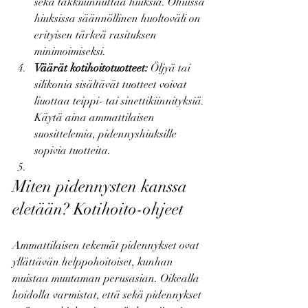
sekä takkuunnuttaa hiuksia. Ohuissa 
hiuksissa säännöllinen huoltoväli on 
erityisen tärkeä rasituksen 
minimoimiseksi.
Väärät kotihoitotuotteet:
 Öljyä tai 
silikonia sisältävät tuotteet voivat 
liuottaa teippi- tai sinettikiinnityksiä. 
Käytä aina ammattilaisen 
suosittelemia, pidennyshiuksille 
sopivia tuotteita.
Miten pidennysten kanssa 
eletään? Kotihoito-ohjeet
Ammattilaisen tekemät pidennykset ovat 
yllättävän helppohoitoiset, kunhan 
muistaa muutaman perusasian. Oikealla 
hoidolla varmistat, että sekä pidennykset 