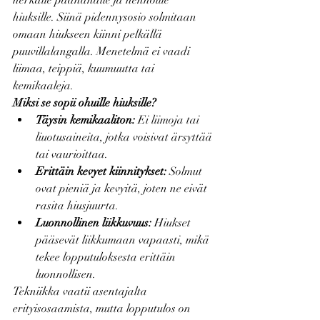
herkälle päänahalle ja hennoille 
hiuksille. Siinä pidennysosio solmitaan 
omaan hiukseen kiinni pelkällä 
puuvillalangalla. Menetelmä ei vaadi 
liimaa, teippiä, kuumuutta tai 
kemikaaleja.
Miksi se sopii ohuille hiuksille?
Täysin kemikaaliton:
 Ei liimoja tai 
liuotusaineita, jotka voisivat ärsyttää 
tai vaurioittaa.
Erittäin kevyet kiinnitykset:
 Solmut 
ovat pieniä ja kevyitä, joten ne eivät 
rasita hiusjuurta.
Luonnollinen liikkuvuus:
 Hiukset 
pääsevät liikkumaan vapaasti, mikä 
tekee lopputuloksesta erittäin 
luonnollisen.
Tekniikka vaatii asentajalta 
erityisosaamista, mutta lopputulos on 