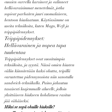
vuosien varrella karsineet ja valinneet 
hellävaraisimmat menetelmät, jotka 
sopivat parhaiten juuri suomalaiseen, 
hentoon hiuslaatuun. Käytössämme on 
useita tekniikoita, kuten Mago, Weft ja 
teippipidennykset.
Teippipidennykset: 
Hellävarainen ja nopea tapa 
tuuhentaa
Teippipidennykset ovat suosituimpia 
tekniikoita, ja syystä. Niissä omien hiusten 
väliin kiinnitetään kaksi ohutta, teipillä 
varustettua pidennysosiota niin sanotulla 
sandwich-tekniikalla. Paino jakautuu 
tasaisesti laajemmalle alueelle, jolloin 
yksittäiseen hiukseen kohdistuva rasitus 
jää vähäiseksi.
Miksi se sopii ohuille hiuksille?