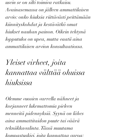
usein se on silti toimiva ratkaisu. 
Avainasemassa on jälleen ammattilaisen 
arvio: onko hiuksia riittävästi peittämään 
kiinnityskohdat ja kestävätkö omat 
hiukset nauhan painon. Oikein tehtynä 
lopputulos on upea, mutta vaatii aina 
ammattilaisen arvion konsultaatiossa.
Yleiset virheet, joita 
kannattaa välttää ohuissa 
hiuksissa
Olemme vuosien varrella nähneet ja 
korjanneet lukemattomia pieleen 
menneitä pidennyksiä. Syynä on lähes 
aina ammattitaidon puute tai väärä 
tekniikkavalinta. Tässä muutama 
kompastuskivi, joita kannattaa varoa: