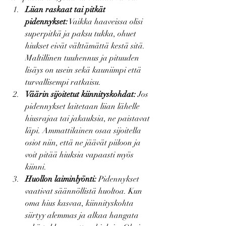
Liian raskaat tai pitkät 
pidennykset:
 Vaikka haaveissa olisi 
superpitkä ja paksu tukka, ohuet 
hiukset eivät välttämättä kestä sitä. 
Maltillinen tuuhennus ja pituuden 
lisäys on usein sekä kauniimpi että 
turvallisempi ratkaisu.
Väärin sijoitetut kiinnityskohdat:
 Jos 
pidennykset laitetaan liian lähelle 
hiusrajaa tai jakauksia, ne paistavat 
läpi. Ammattilainen osaa sijoitella 
osiot niin, että ne jäävät piiloon ja 
voit pitää hiuksia vapaasti myös 
kiinni.
Huollon laiminlyönti:
 Pidennykset 
vaativat säännöllistä huoltoa. Kun 
oma hius kasvaa, kiinnityskohta 
siirtyy alemmas ja alkaa hangata 