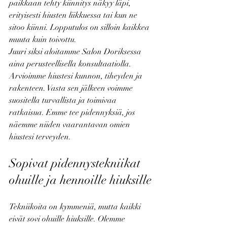
paikkaan tehty kiinnitys näkyy läpi, 
erityisesti hiusten liikkuessa tai kun ne 
sitoo kiinni. Lopputulos on silloin kaikkea 
muuta kuin toivottu.
Juuri siksi aloitamme Salon Doriksessa 
aina perusteellisella konsultaatiolla. 
Arvioimme hiustesi kunnon, tiheyden ja 
rakenteen. Vasta sen jälkeen voimme 
suositella turvallista ja toimivaa 
ratkaisua. Emme tee pidennyksiä, jos 
näemme niiden vaarantavan omien 
hiustesi terveyden.
Sopivat pidennystekniikat 
ohuille ja hennoille hiuksille
Tekniikoita on kymmeniä, mutta kaikki 
eivät sovi ohuille hiuksille. Olemme 