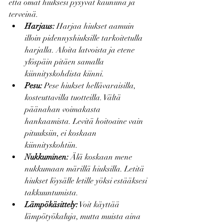
että omat hiuksesi pysyvät kauniina ja 
terveinä.
Harjaus:
 Harjaa hiukset aamuin 
illoin pidennyshiuksille tarkoitetulla 
harjalla. Aloita latvoista ja etene 
ylöspäin pitäen samalla 
kiinnityskohdista kiinni.
Pesu:
 Pese hiukset hellävaraisilla, 
kosteuttavilla tuotteilla. Vältä 
päänahan voimakasta 
hankaamista. Levitä hoitoaine vain 
pituuksiin, ei koskaan 
kiinnityskohtiin.
Nukkuminen:
 Älä koskaan mene 
nukkumaan märillä hiuksilla. Letitä 
hiukset löysälle letille yöksi estääksesi 
takkuuntumista.
Lämpökäsittely:
 Voit käyttää 
lämpötyökaluja, mutta muista aina 